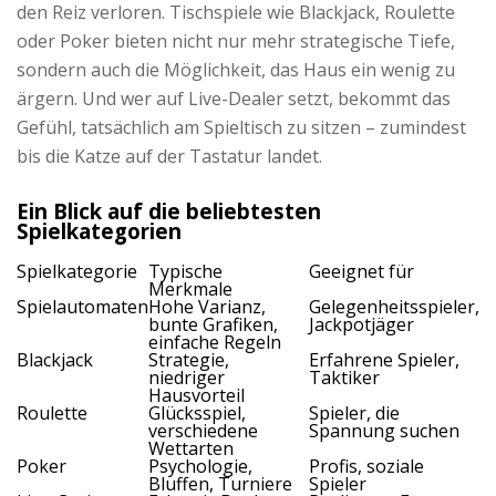
den Reiz verloren. Tischspiele wie Blackjack, Roulette
oder Poker bieten nicht nur mehr strategische Tiefe,
sondern auch die Möglichkeit, das Haus ein wenig zu
ärgern. Und wer auf Live-Dealer setzt, bekommt das
Gefühl, tatsächlich am Spieltisch zu sitzen – zumindest
bis die Katze auf der Tastatur landet.
Ein Blick auf die beliebtesten
Spielkategorien
Spielkategorie
Typische
Geeignet für
Merkmale
Spielautomaten
Hohe Varianz,
Gelegenheitsspieler,
bunte Grafiken,
Jackpotjäger
einfache Regeln
Blackjack
Strategie,
Erfahrene Spieler,
niedriger
Taktiker
Hausvorteil
Roulette
Glücksspiel,
Spieler, die
verschiedene
Spannung suchen
Wettarten
Poker
Psychologie,
Profis, soziale
Bluffen, Turniere
Spieler