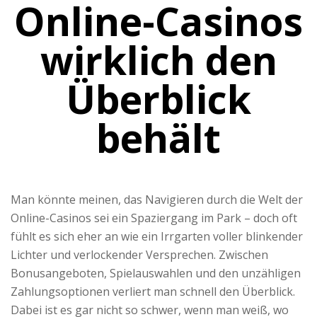
Online-Casinos
wirklich den
Überblick
behält
Man könnte meinen, das Navigieren durch die Welt der
Online-Casinos sei ein Spaziergang im Park – doch oft
fühlt es sich eher an wie ein Irrgarten voller blinkender
Lichter und verlockender Versprechen. Zwischen
Bonusangeboten, Spielauswahlen und den unzähligen
Zahlungsoptionen verliert man schnell den Überblick.
Dabei ist es gar nicht so schwer, wenn man weiß, wo