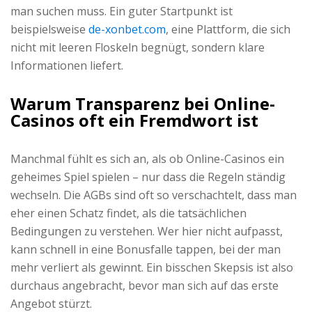
man suchen muss. Ein guter Startpunkt ist
beispielsweise
de-xonbet.com
, eine Plattform, die sich
nicht mit leeren Floskeln begnügt, sondern klare
Informationen liefert.
Warum Transparenz bei Online-
Casinos oft ein Fremdwort ist
Manchmal fühlt es sich an, als ob Online-Casinos ein
geheimes Spiel spielen – nur dass die Regeln ständig
wechseln. Die AGBs sind oft so verschachtelt, dass man
eher einen Schatz findet, als die tatsächlichen
Bedingungen zu verstehen. Wer hier nicht aufpasst,
kann schnell in eine Bonusfalle tappen, bei der man
mehr verliert als gewinnt. Ein bisschen Skepsis ist also
durchaus angebracht, bevor man sich auf das erste
Angebot stürzt.