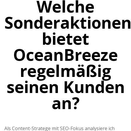
Welche
Sonderaktione
bietet
OceanBreeze
regelmäßig
seinen Kunden
an?
Als Content-Stratege mit SEO-Fokus analysiere ich