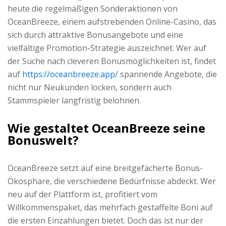
heute die regelmäßigen Sonderaktionen von
OceanBreeze, einem aufstrebenden Online-Casino, das
sich durch attraktive Bonusangebote und eine
vielfältige Promotion-Strategie auszeichnet. Wer auf
der Suche nach cleveren Bonusmöglichkeiten ist, findet
auf
https://oceanbreeze.app/
spannende Angebote, die
nicht nur Neukunden locken, sondern auch
Stammspieler langfristig belohnen.
Wie gestaltet OceanBreeze seine
Bonuswelt?
OceanBreeze setzt auf eine breitgefächerte Bonus-
Ökosphäre, die verschiedene Bedürfnisse abdeckt. Wer
neu auf der Plattform ist, profitiert vom
Willkommenspaket, das mehrfach gestaffelte Boni auf
die ersten Einzahlungen bietet. Doch das ist nur der