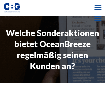
Welche Sonderaktionen
bietet OceanBreeze
regelmäßig seinen
Kunden an?