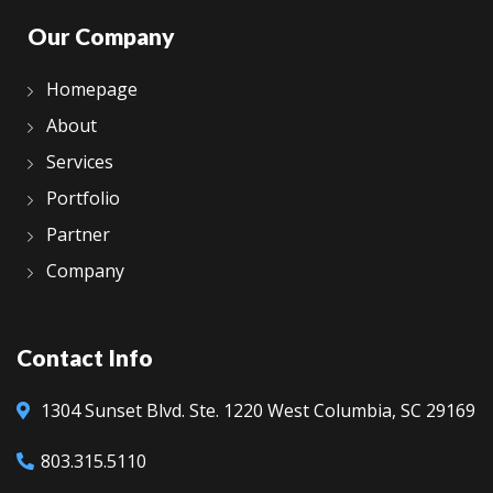
Our Company
Homepage
About
Services
Portfolio
Partner
Company
Contact Info
1304 Sunset Blvd.
Ste. 1220
West Columbia, SC 29169
803.315.5110