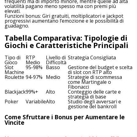
frequenti ma di importo minore, mentre quelle ad alta
volatilità pagano meno spesso ma con premi più
elevati.
Funzioni bonus:
Giri gratuiti, moltiplicatori e jackpot
progressivi aumentano l’emozione e le possibilità di
guadagno.
Tabella Comparativa: Tipologie di
Giochi e Caratteristiche Principali
Tipo di
RTP
Livello di
Strategia Consigliata
Gioco
Medio
Difficoltà
Slot
95-98%
Basso
Gestione del budget e scelta
Machine
di slot con RTP alto
Roulette
94-97%
Medio
Strategie di scommessa
come Martingale o
Fibonacci
Blackjack
99%+
Alto
Conteggio delle carte e
strategia di base
Poker
Variabile
Alto
Studio degli avversari e
gestione del bankroll
Come Sfruttare i Bonus per Aumentare le
Vincite