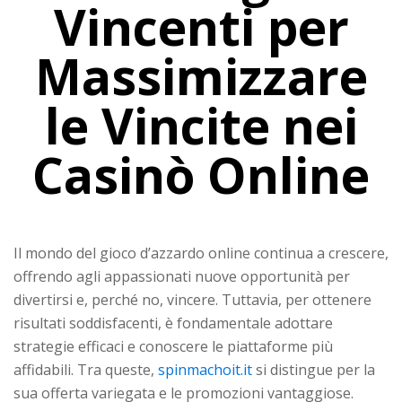
Vincenti per
Massimizzare
le Vincite nei
Casinò Online
Il mondo del gioco d’azzardo online continua a crescere,
offrendo agli appassionati nuove opportunità per
divertirsi e, perché no, vincere. Tuttavia, per ottenere
risultati soddisfacenti, è fondamentale adottare
strategie efficaci e conoscere le piattaforme più
affidabili. Tra queste,
spinmachoit.it
si distingue per la
sua offerta variegata e le promozioni vantaggiose.