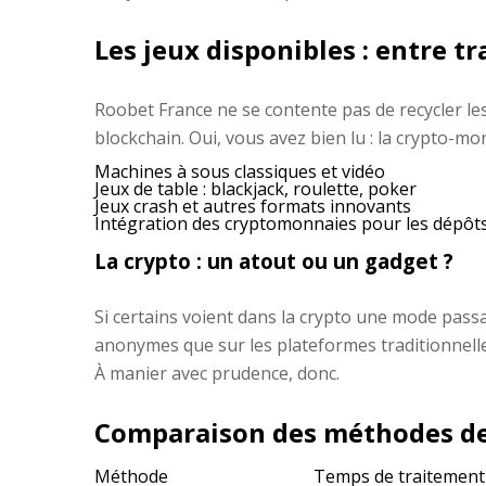
Les jeux disponibles : entre t
Roobet France ne se contente pas de recycler les
blockchain. Oui, vous avez bien lu : la crypto-m
Machines à sous classiques et vidéo
Jeux de table : blackjack, roulette, poker
Jeux crash et autres formats innovants
Intégration des cryptomonnaies pour les dépôts 
La crypto : un atout ou un gadget ?
Si certains voient dans la crypto une mode pass
anonymes que sur les plateformes traditionnelles
À manier avec prudence, donc.
Comparaison des méthodes de
Méthode
Temps de traitement