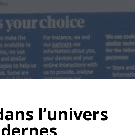
ans l’univers
odernes