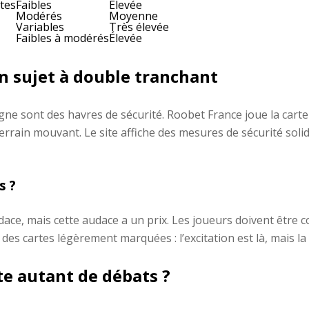
tes
Faibles
Élevée
Modérés
Moyenne
Variables
Très élevée
Faibles à modérés
Élevée
 un sujet à double tranchant
ligne sont des havres de sécurité. Roobet France joue la carte
 terrain mouvant. Le site affiche des mesures de sécurité soli
s ?
e, mais cette audace a un prix. Les joueurs doivent être co
des cartes légèrement marquées : l’excitation est là, mais la
e autant de débats ?