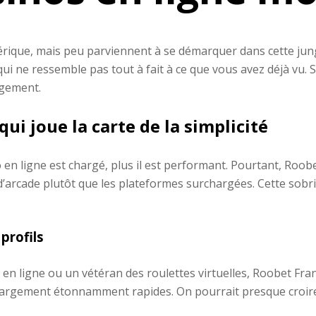
rique, mais peu parviennent à se démarquer dans cette jungle
ui ne ressemble pas tout à fait à ce que vous avez déjà vu. S
ugement.
ui joue la carte de la simplicité
no en ligne est chargé, plus il est performant. Pourtant, Ro
 d’arcade plutôt que les plateformes surchargées. Cette sobri
profils
en ligne ou un vétéran des roulettes virtuelles, Roobet Fran
e chargement étonnamment rapides. On pourrait presque croire