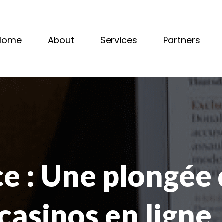
Home
About
Services
Partners
e : Une plongée
 casinos en ligne