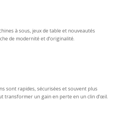
chines à sous, jeux de table et nouveautés
che de modernité et d’originalité.
ns sont rapides, sécurisées et souvent plus
t transformer un gain en perte en un clin d’œil.