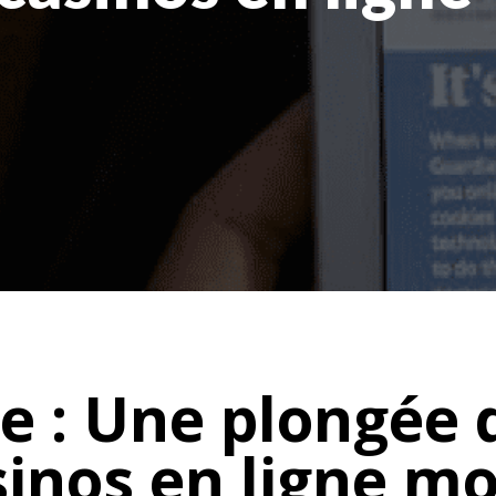
e : Une plongée d
sinos en ligne m