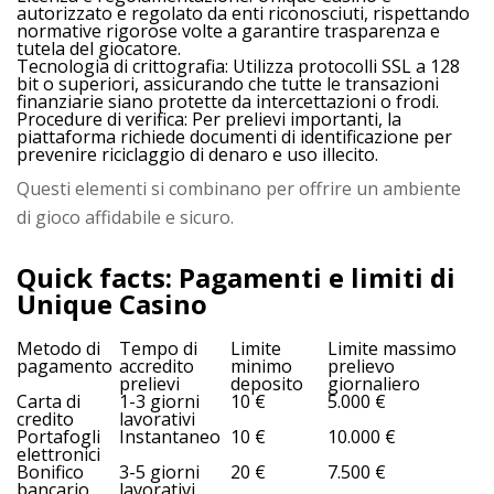
autorizzato e regolato da enti riconosciuti, rispettando
normative rigorose volte a garantire trasparenza e
tutela del giocatore.
Tecnologia di crittografia: Utilizza protocolli SSL a 128
bit o superiori, assicurando che tutte le transazioni
finanziarie siano protette da intercettazioni o frodi.
Procedure di verifica: Per prelievi importanti, la
piattaforma richiede documenti di identificazione per
prevenire riciclaggio di denaro e uso illecito.
Questi elementi si combinano per offrire un ambiente
di gioco affidabile e sicuro.
Quick facts: Pagamenti e limiti di
Unique Casino
Metodo di
Tempo di
Limite
Limite massimo
pagamento
accredito
minimo
prelievo
prelievi
deposito
giornaliero
Carta di
1-3 giorni
10 €
5.000 €
credito
lavorativi
Portafogli
Instantaneo
10 €
10.000 €
elettronici
Bonifico
3-5 giorni
20 €
7.500 €
bancario
lavorativi