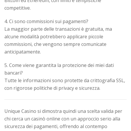
Bitcoin ed Ethereum, con limiti e tempistiche
competitive.
4. Ci sono commissioni sui pagamenti?
La maggior parte delle transazioni è gratuita, ma
alcune modalità potrebbero applicare piccole
commissioni, che vengono sempre comunicate
anticipatamente.
5. Come viene garantita la protezione dei miei dati
bancari?
Tutte le informazioni sono protette da crittografia SSL,
con rigorose politiche di privacy e sicurezza.
Unique Casino si dimostra quindi una scelta valida per
chi cerca un casinò online con un approccio serio alla
sicurezza dei pagamenti, offrendo al contempo