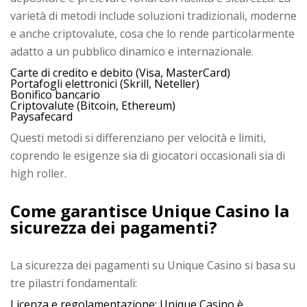
varietà di metodi include soluzioni tradizionali, moderne
e anche criptovalute, cosa che lo rende particolarmente
adatto a un pubblico dinamico e internazionale.
Carte di credito e debito (Visa, MasterCard)
Portafogli elettronici (Skrill, Neteller)
Bonifico bancario
Criptovalute (Bitcoin, Ethereum)
Paysafecard
Questi metodi si differenziano per velocità e limiti,
coprendo le esigenze sia di giocatori occasionali sia di
high roller.
Come garantisce Unique Casino la
sicurezza dei pagamenti?
La sicurezza dei pagamenti su Unique Casino si basa su
tre pilastri fondamentali:
Licenza e regolamentazione: Unique Casino è