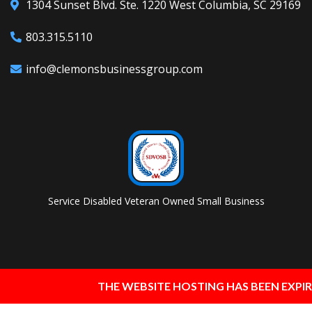
1304 Sunset Blvd.
Ste. 1220
West Columbia, SC 29169
803.315.5110
info@clemonsbusinessgroup.com
Service Disabled Veteran Owned Small Business
THE WEBSITE HOSTING HAS BEEN EXPIRED 