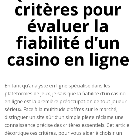
critères pour
évaluer la
fiabilité d’un
casino en ligne
En tant qu’analyste en ligne spécialisé dans les
plateformes de jeux, je sais que la fiabilité d’un casino
en ligne est la première préoccupation de tout joueur
sérieux. Face à la multitude d’offres sur le marché,
distinguer un site sûr d’un simple piège réclame une
connaissance précise des critères essentiels. Cet article
décortique ces critères, pour vous aider à choisir un