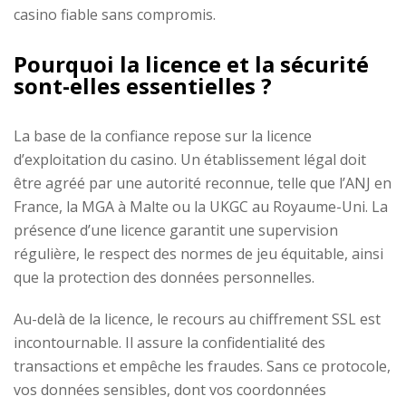
casino fiable sans compromis.
Pourquoi la licence et la sécurité
sont-elles essentielles ?
La base de la confiance repose sur la licence
d’exploitation du casino. Un établissement légal doit
être agréé par une autorité reconnue, telle que l’ANJ en
France, la MGA à Malte ou la UKGC au Royaume-Uni. La
présence d’une licence garantit une supervision
régulière, le respect des normes de jeu équitable, ainsi
que la protection des données personnelles.
Au-delà de la licence, le recours au chiffrement SSL est
incontournable. Il assure la confidentialité des
transactions et empêche les fraudes. Sans ce protocole,
vos données sensibles, dont vos coordonnées