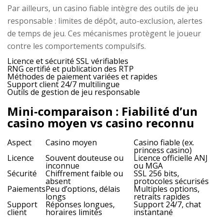
Par ailleurs, un casino fiable intègre des outils de jeu
responsable : limites de dépôt, auto-exclusion, alertes
de temps de jeu. Ces mécanismes protègent le joueur
contre les comportements compulsifs.
Licence et sécurité SSL vérifiables
RNG certifié et publication des RTP
Méthodes de paiement variées et rapides
Support client 24/7 multilingue
Outils de gestion de jeu responsable
Mini-comparaison : Fiabilité d’un
casino moyen vs casino reconnu
Aspect
Casino moyen
Casino fiable (ex.
princess casino)
Licence
Souvent douteuse ou
Licence officielle ANJ
inconnue
ou MGA
Sécurité
Chiffrement faible ou
SSL 256 bits,
absent
protocoles sécurisés
Paiements
Peu d’options, délais
Multiples options,
longs
retraits rapides
Support
Réponses longues,
Support 24/7, chat
client
horaires limités
instantané