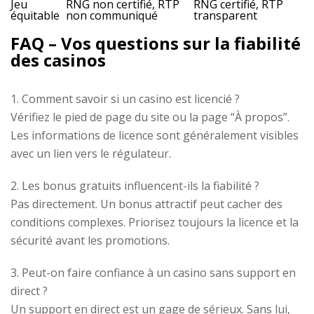
Jeu
RNG non certifié, RTP
RNG certifié, RTP
équitable
non communiqué
transparent
FAQ – Vos questions sur la fiabilité
des casinos
1. Comment savoir si un casino est licencié ?
Vérifiez le pied de page du site ou la page “À propos”.
Les informations de licence sont généralement visibles
avec un lien vers le régulateur.
2. Les bonus gratuits influencent-ils la fiabilité ?
Pas directement. Un bonus attractif peut cacher des
conditions complexes. Priorisez toujours la licence et la
sécurité avant les promotions.
3. Peut-on faire confiance à un casino sans support en
direct ?
Un support en direct est un gage de sérieux. Sans lui,