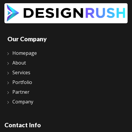
Our Company
Homepage
About
Services
Portfolio
Partner
Company
Contact Info