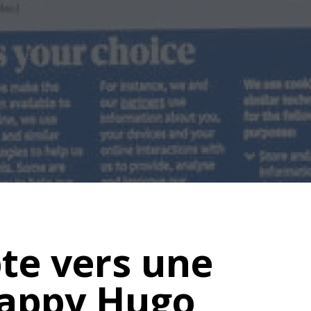
te vers une
Happy Hugo