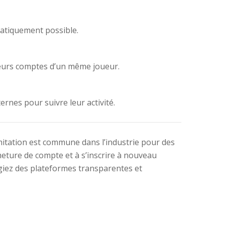
ématiquement possible.
usieurs comptes d’un même joueur.
rnes pour suivre leur activité.
mitation est commune dans l’industrie pour des
ture de compte et à s’inscrire à nouveau
légiez des plateformes transparentes et