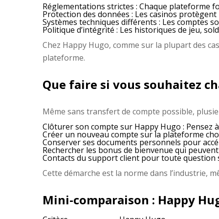
Réglementations strictes : Chaque plateforme fo
Protection des données : Les casinos protègent 
Systèmes techniques différents : Les comptes son
Politique d’intégrité : Les historiques de jeu, sol
Chez Happy Hugo, comme sur la plupart des casin
plateforme.
Que faire si vous souhaitez ch
Même sans transfert de compte possible, plusieurs
Clôturer son compte sur Happy Hugo : Pensez à r
Créer un nouveau compte sur la plateforme chois
Conserver ses documents personnels pour accélé
Rechercher les bonus de bienvenue qui peuvent
Contacts du support client pour toute question s
Cette démarche est la norme dans l’industrie, m
Mini-comparaison : Happy Hu