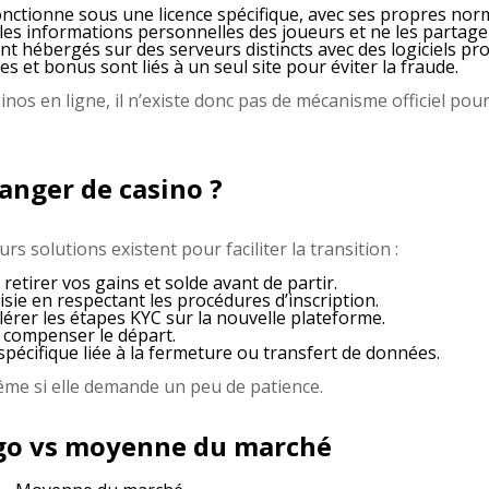
nctionne sous une licence spécifique, avec ses propres norme
les informations personnelles des joueurs et ne les partagen
t hébergés sur des serveurs distincts avec des logiciels pro
des et bonus sont liés à un seul site pour éviter la fraude.
os en ligne, il n’existe donc pas de mécanisme officiel pou
anger de casino ?
 solutions existent pour faciliter la transition :
etirer vos gains et solde avant de partir.
ie en respectant les procédures d’inscription.
rer les étapes KYC sur la nouvelle plateforme.
 compenser le départ.
pécifique liée à la fermeture ou transfert de données.
ême si elle demande un peu de patience.
go vs moyenne du marché