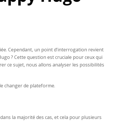
iée. Cependant, un point d’interrogation revient
ugo ? Cette question est cruciale pour ceux qui
 ce sujet, nous allons analyser les possibilités
e changer de plateforme.
dans la majorité des cas, et cela pour plusieurs