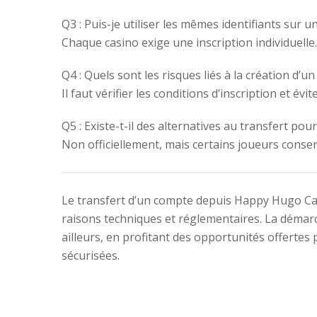
Q3 : Puis-je utiliser les mêmes identifiants sur 
Chaque casino exige une inscription individuelle.
Q4 : Quels sont les risques liés à la création d
Il faut vérifier les conditions d’inscription et 
Q5 : Existe-t-il des alternatives au transfert pou
Non officiellement, mais certains joueurs conser
Le transfert d’un compte depuis Happy Hugo Cas
raisons techniques et réglementaires. La démar
ailleurs, en profitant des opportunités offertes
sécurisées.