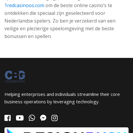
1redcasinoos.com
om de beste online casino’s te
ontdekken die speciaal zijn geselecteerd voor
Nederlandse spelers. Zo ben je verzekerd van een
veilige en plezierige speelomgeving met de beste
bonussen en spellen.
Helping enterprises and individuals streamline their core
business operations by leveraging technology.