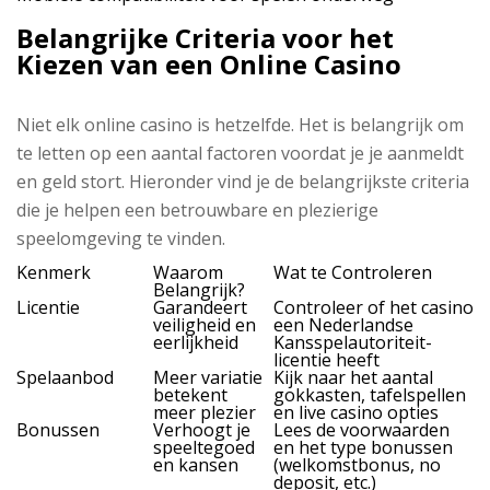
Belangrijke Criteria voor het
Kiezen van een Online Casino
Niet elk online casino is hetzelfde. Het is belangrijk om
te letten op een aantal factoren voordat je je aanmeldt
en geld stort. Hieronder vind je de belangrijkste criteria
die je helpen een betrouwbare en plezierige
speelomgeving te vinden.
Kenmerk
Waarom
Wat te Controleren
Belangrijk?
Licentie
Garandeert
Controleer of het casino
veiligheid en
een Nederlandse
eerlijkheid
Kansspelautoriteit-
licentie heeft
Spelaanbod
Meer variatie
Kijk naar het aantal
betekent
gokkasten, tafelspellen
meer plezier
en live casino opties
Bonussen
Verhoogt je
Lees de voorwaarden
speeltegoed
en het type bonussen
en kansen
(welkomstbonus, no
deposit, etc.)