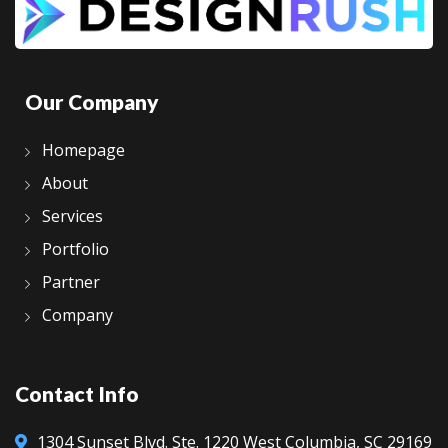
Our Company
Homepage
About
Services
Portfolio
Partner
Company
Contact Info
1304 Sunset Blvd.
Ste. 1220
West Columbia, SC 29169