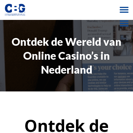
Ontdek de Wereld van
Online Casino’s in
Nederland
Ontdek de