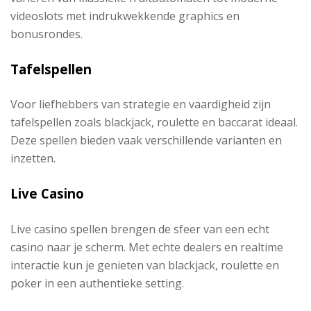
videoslots met indrukwekkende graphics en
bonusrondes.
Tafelspellen
Voor liefhebbers van strategie en vaardigheid zijn
tafelspellen zoals blackjack, roulette en baccarat ideaal.
Deze spellen bieden vaak verschillende varianten en
inzetten.
Live Casino
Live casino spellen brengen de sfeer van een echt
casino naar je scherm. Met echte dealers en realtime
interactie kun je genieten van blackjack, roulette en
poker in een authentieke setting.