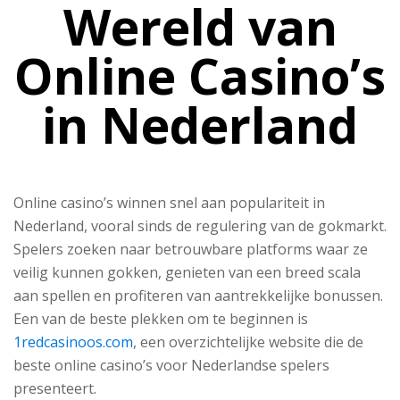
Wereld van
Online Casino’s
in Nederland
Online casino’s winnen snel aan populariteit in
Nederland, vooral sinds de regulering van de gokmarkt.
Spelers zoeken naar betrouwbare platforms waar ze
veilig kunnen gokken, genieten van een breed scala
aan spellen en profiteren van aantrekkelijke bonussen.
Een van de beste plekken om te beginnen is
1redcasinoos.com
, een overzichtelijke website die de
beste online casino’s voor Nederlandse spelers
presenteert.