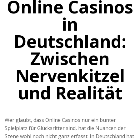
Online Casinos
in
Deutschland:
Zwischen
Nervenkitzel
und Realität
Wer glaubt, dass Online Casinos nur ein bunter
Spielplatz für Glücksritter sind, hat die Nuancen der
Szene wohl noch nicht ganz erfasst. In Deutschland hat