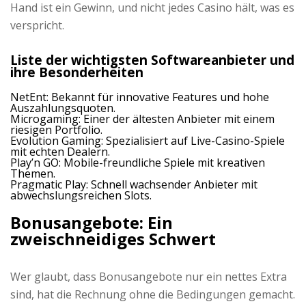
Hand ist ein Gewinn, und nicht jedes Casino hält, was es
verspricht.
Liste der wichtigsten Softwareanbieter und
ihre Besonderheiten
NetEnt:
Bekannt für innovative Features und hohe
Auszahlungsquoten.
Microgaming:
Einer der ältesten Anbieter mit einem
riesigen Portfolio.
Evolution Gaming:
Spezialisiert auf Live-Casino-Spiele
mit echten Dealern.
Play’n GO:
Mobile-freundliche Spiele mit kreativen
Themen.
Pragmatic Play:
Schnell wachsender Anbieter mit
abwechslungsreichen Slots.
Bonusangebote: Ein
zweischneidiges Schwert
Wer glaubt, dass Bonusangebote nur ein nettes Extra
sind, hat die Rechnung ohne die Bedingungen gemacht.