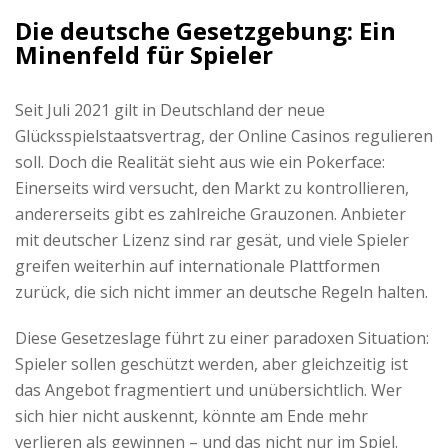
Die deutsche Gesetzgebung: Ein
Minenfeld für Spieler
Seit Juli 2021 gilt in Deutschland der neue
Glücksspielstaatsvertrag, der Online Casinos regulieren
soll. Doch die Realität sieht aus wie ein Pokerface:
Einerseits wird versucht, den Markt zu kontrollieren,
andererseits gibt es zahlreiche Grauzonen. Anbieter
mit deutscher Lizenz sind rar gesät, und viele Spieler
greifen weiterhin auf internationale Plattformen
zurück, die sich nicht immer an deutsche Regeln halten.
Diese Gesetzeslage führt zu einer paradoxen Situation:
Spieler sollen geschützt werden, aber gleichzeitig ist
das Angebot fragmentiert und unübersichtlich. Wer
sich hier nicht auskennt, könnte am Ende mehr
verlieren als gewinnen – und das nicht nur im Spiel.