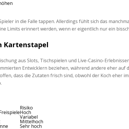
zhöhen
Spieler in die Falle tappen. Allerdings fühlt sich das manch
ine Limits erinnert werden, wenn er eigentlich nur ein biss
n Kartenstapel
chung aus Slots, Tischspielen und Live-Casino-Erlebnissen. 
enommierten Entwicklern beziehen, während andere eher auf d
fen, dass die Zutaten frisch sind, obwohl der Koch eher impr
.
Risiko
reispiele
Hoch
Variabel
t
Mittelhoch
inne
Sehr hoch