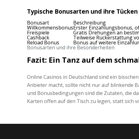
Typische Bonusarten und ihre Tücken
Bonusart
Beschreibung
Willkommensbonus
Erster Einzahlungsbonus, o
Freispiele
Gratis Drehungen an besti
Cashback
Teilweise Rückerstattung v
Reload Bonus
Bonus auf weitere Einzahl
Bonusarten und ihre Besonderheiten
Fazit: Ein Tanz auf dem schma
Online Casinos in Deutschland sind ein bisschen 
Anbieter macht, sollte nicht nur auf blinkend
und Bonusbedingungen sind die Zutaten, die das
Karten offen auf den Tisch zu legen, statt sich