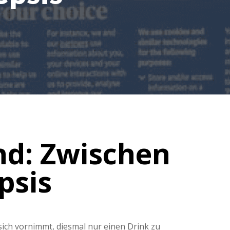
nd: Zwischen
psis
sich vornimmt, diesmal nur einen Drink zu