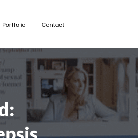
Portfolio
Contact
d:
epsis