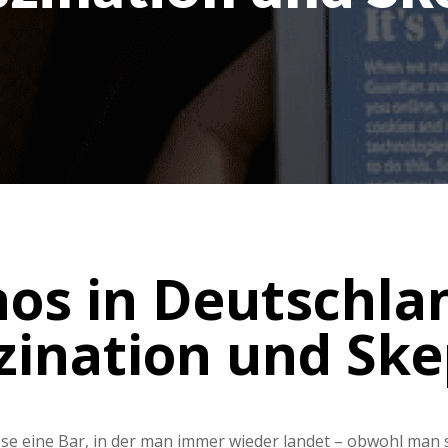
nos in Deutschla
zination und Ske
se eine Bar, in der man immer wieder landet – obwohl man 