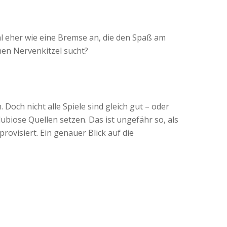
mal eher wie eine Bremse an, die den Spaß am
chen Nervenkitzel sucht?
Doch nicht alle Spiele sind gleich gut – oder
ubiose Quellen setzen. Das ist ungefähr so, als
ovisiert. Ein genauer Blick auf die