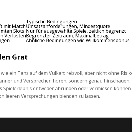
Typische Bedingungen
ft mit Match
Umsatzanforderungen, Mindestquote
mmten Slots
Nur für ausgewählte Spiele, zeitlich begrenzt
on Verlusten
Begrenzter Zeitraum, Maximalbetrag
ungen
Ähnliche Bedingungen wie Willkommensbonus
len Grat
wie ein Tanz auf dem Vulkan: reizvoll, aber nicht ohne Risi
e Banner und Versprechen hören, sondern genau hinschauen
 Spielerlebnis entweder abrunden oder vermiesen können. U
 von leeren Versprechungen blenden zu lassen.