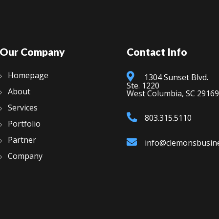
Our Company
Contact Info
Homepage
1304 Sunset Blvd.
Ste. 1220
About
West Columbia, SC 29169
Services
803.315.5110
Portfolio
Partner
info@clemonsbusin
Company