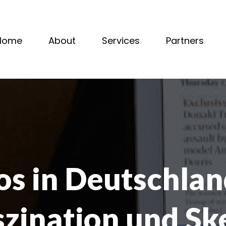
Home
About
Services
Partners
os in Deutschlan
zination und Sk