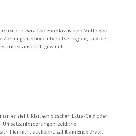
lette reicht inzwischen von klassischen Methoden
de Zahlungsmethode überall verfügbar, und die
er zuerst auszahlt, gewinnt.
an es sieht. Klar, ein bisschen Extra-Geld oder
d. Umsatzanforderungen, zeitliche
h hier nicht auskennt, zahlt am Ende drauf.