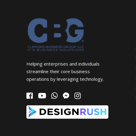
Helping enterprises and individuals
streamline their core business
operations by leveraging technology.