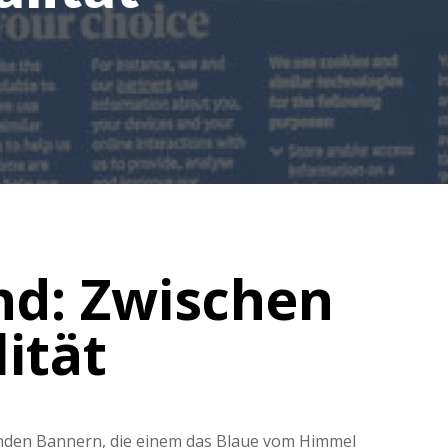
nd: Zwischen
ität
kenden Bannern, die einem das Blaue vom Himmel