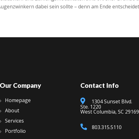
genzwinkern dabei sein sollte – denn am Ende entscheidet s
Our Company
Contact Info
Homepage
1304 Sunset Blvd.
Ste. 1220
About
West Columbia, SC 29169
Services
803.315.5110
Portfolio