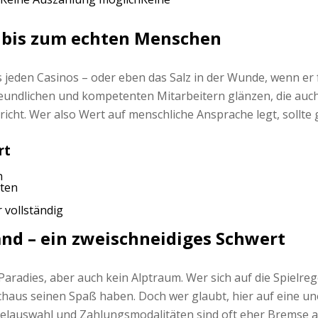
 bis zum echten Menschen
es jeden Casinos – oder eben das Salz in der Wunde, wenn er 
reundlichen und kompetenten Mitarbeitern glänzen, die auch 
icht. Wer also Wert auf menschliche Ansprache legt, sollte
rt
n
lten
r vollständig
land – ein zweischneidiges Schwert
Paradies, aber auch kein Alptraum. Wer sich auf die Spielreg
aus seinen Spaß haben. Doch wer glaubt, hier auf eine une
ielauswahl und Zahlungsmodalitäten sind oft eher Bremse al