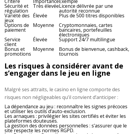
Critère
Importance
Exemple
Sécurité et
Très élevée
Licence délivrée par une
régulation
autorité reconnue
Variété des
Élevée
Plus de 500 titres disponibles
jeux
Options de
Moyenne
Cryptomonnaies, cartes
paiement
bancaires, portefeuilles
électroniques
Service
Élevée
Support 24/7 multilingue
client
Bonus et
Moyenne
Bonus de bienvenue, cashback,
promotions
tournois
Les risques à considérer avant de
s’engager dans le jeu en ligne
Malgré ses attraits, le casino en ligne comporte des
risques non négligeables qu’il convient d’anticiper :
La dépendance au jeu
: reconnaître les signes précoces
et utiliser les outils d’auto-exclusion.
Les arnaques
: privilégier les sites certifiés et éviter les
plateformes douteuses.
La gestion des données personnelles
: s’assurer que le
site respecte les normes RGPD.