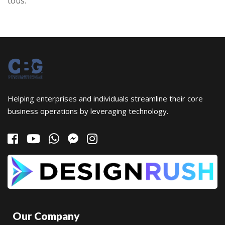
tous.
Helping enterprises and individuals streamline their core
business operations by leveraging technology.
Our Company