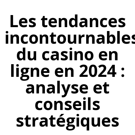
Les tendances
incontournable
du casino en
ligne en 2024 :
analyse et
conseils
stratégiques