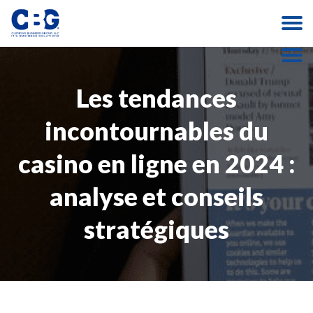
Les tendances
incontournables du
casino en ligne en 2024 :
analyse et conseils
stratégiques