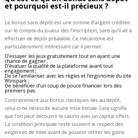
et pourquoi est-il précieux ?
Le bonus sans dépôt est une somme d’argent créditée
sur le compte du joueur dès l’inscription, sans qu’il ait à
effectuer de dépôt préalable. Ce mécanisme est
particulièrement intéressant car il permet :
D’essayer les jeux gratuitement tout en ayant une
chance de gagner ;
D’évaluer la qualité de la plateforme avant tout
engagement ;
De se familiariser avec les règles et l’ergonomie du site
Winspark ;
De bénéficier d’un coup de pouce financier lors des
premiers pas.
Contrairement aux bonus classiques liés au dépôt,
celui-ci ne nécessite aucune mise initiale. Cela signifie
que l’on peut découvrir le casino avec un capital offert.
La condition principale reste souvent le respect des
exigences de mise avant de pouvoir retirer les gains