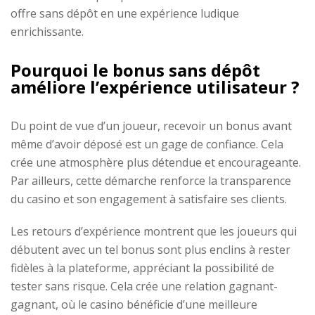
offre sans dépôt en une expérience ludique
enrichissante.
Pourquoi le bonus sans dépôt
améliore l’expérience utilisateur ?
Du point de vue d’un joueur, recevoir un bonus avant
même d’avoir déposé est un gage de confiance. Cela
crée une atmosphère plus détendue et encourageante.
Par ailleurs, cette démarche renforce la transparence
du casino et son engagement à satisfaire ses clients.
Les retours d’expérience montrent que les joueurs qui
débutent avec un tel bonus sont plus enclins à rester
fidèles à la plateforme, appréciant la possibilité de
tester sans risque. Cela crée une relation gagnant-
gagnant, où le casino bénéficie d’une meilleure