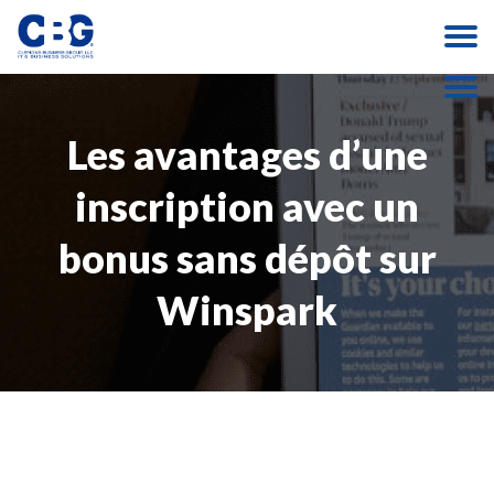
Les avantages d’une
inscription avec un
bonus sans dépôt sur
Winspark