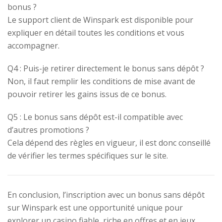
bonus ?
Le support client de Winspark est disponible pour
expliquer en détail toutes les conditions et vous
accompagner.
Q4 : Puis-je retirer directement le bonus sans dépôt ?
Non, il faut remplir les conditions de mise avant de
pouvoir retirer les gains issus de ce bonus.
Q5 : Le bonus sans dépôt est-il compatible avec
d’autres promotions ?
Cela dépend des règles en vigueur, il est donc conseillé
de vérifier les termes spécifiques sur le site.
En conclusion, l’inscription avec un bonus sans dépôt
sur Winspark est une opportunité unique pour
explorer un casino fiable, riche en offres et en jeux.