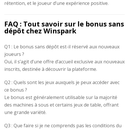
rétention, et le joueur d’une expérience positive.
FAQ : Tout savoir sur le bonus sans
dépôt chez Winspark
Q1 : Le bonus sans dépôt est-il réservé aux nouveaux
joueurs ?
Oui, il s’agit d’une offre d’accueil exclusive aux nouveaux
inscrits, destinée à découvrir la plateforme.
Q2 : Quels sont les jeux auxquels je peux accéder avec
ce bonus ?
Le bonus est généralement utilisable sur la majorité
des machines à sous et certains jeux de table, offrant
une grande variété.
Q3 : Que faire si je ne comprends pas les conditions du