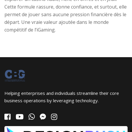
Cette formule rassure, donne confiance, et surtout, elle
permet de jouer sans aucune pression financière dès le
départ. Une vraie valeur ajoutée dans le monde
compétitif de l’iGaming.
Helping enterprises and individuals streamline their core
business operations by leveraging technology.