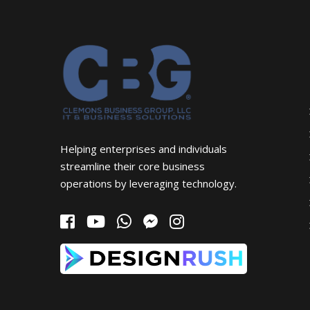
Helping enterprises and individuals
streamline their core business
operations by leveraging technology.