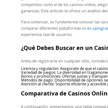
competitivo como el de los casinos online, elegir
ganancias. Este artículo te ofrece un análisis d
Para comenzar, es fundamental conocer las carac
comparar diferentes plataformas es
es-spingra
experiencia real de usuarios.
¿Qué Debes Buscar en un Casi
Antes de registrarte en cualquier sitio, conside
Licencia y regulación:
Asegúrate de que el casin
Variedad de juegos:
La diversidad en tragamoneda
Bonos y promociones:
Ofertas justas y transpar
Métodos de pago:
Disponibilidad de opciones se
Atención al cliente:
Soporte eficiente y accesible
Comparativa de Casinos Onlin
A continuación, presentamos una tabla comparat