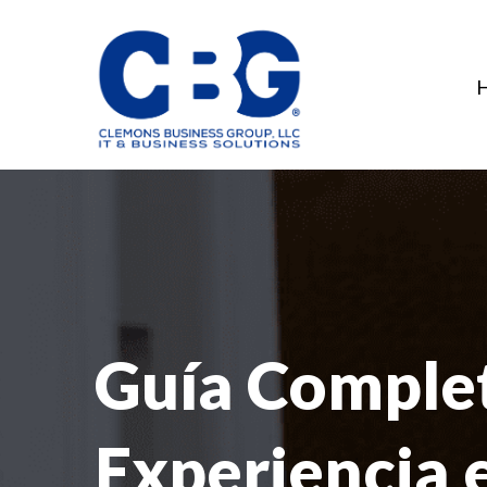
Guía Complet
Experiencia 