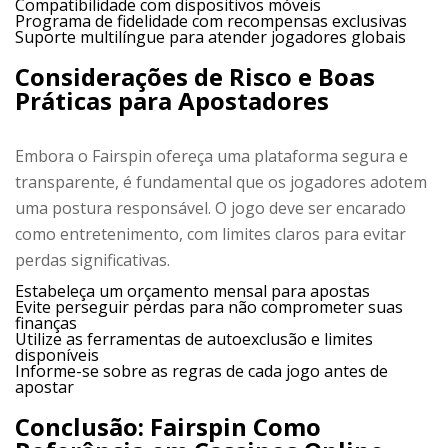
Compatibilidade com dispositivos móveis
Programa de fidelidade com recompensas exclusivas
Suporte multilíngue para atender jogadores globais
Considerações de Risco e Boas
Práticas para Apostadores
Embora o Fairspin ofereça uma plataforma segura e
transparente, é fundamental que os jogadores adotem
uma postura responsável. O jogo deve ser encarado
como entretenimento, com limites claros para evitar
perdas significativas.
Estabeleça um orçamento mensal para apostas
Evite perseguir perdas para não comprometer suas
finanças
Utilize as ferramentas de autoexclusão e limites
disponíveis
Informe-se sobre as regras de cada jogo antes de
apostar
Conclusão: Fairspin Como