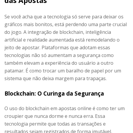
das Apostas
Se você acha que a tecnologia só serve para deixar os
gráficos mais bonitos, está perdendo uma parte crucial
do jogo. A integração de blockchain, inteligência
artificial e realidade aumentada está remodelando o
jeito de apostar. Plataformas que adotam essas
tecnologias não só aumentam a segurança como
também elevam a experiência do usuário a outro
patamar. É como trocar um baralho de papel por um
sistema que não deixa margem para trapaças.
Blockchain: O Curinga da Segurança
O uso do blockchain em apostas online é como ter um
croupier que nunca dorme e nunca erra. Essa
tecnologia permite que todas as transações e
resultados sejam registrados de forma imutável,