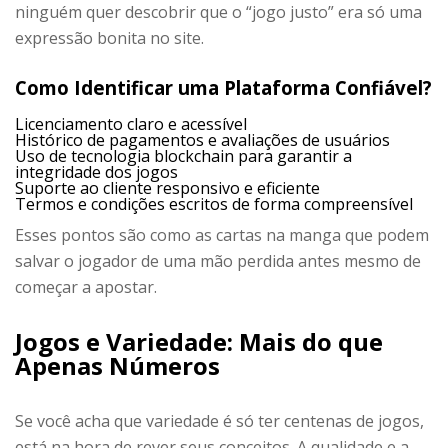
ninguém quer descobrir que o “jogo justo” era só uma
expressão bonita no site.
Como Identificar uma Plataforma Confiável?
Licenciamento claro e acessível
Histórico de pagamentos e avaliações de usuários
Uso de tecnologia blockchain para garantir a
integridade dos jogos
Suporte ao cliente responsivo e eficiente
Termos e condições escritos de forma compreensível
Esses pontos são como as cartas na manga que podem
salvar o jogador de uma mão perdida antes mesmo de
começar a apostar.
Jogos e Variedade: Mais do que
Apenas Números
Se você acha que variedade é só ter centenas de jogos,
está na hora de rever seus conceitos. A qualidade e a