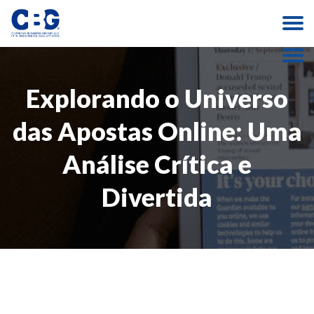
Explorando o Universo
das Apostas Online: Uma
Análise Crítica e
Divertida