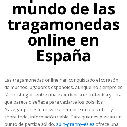
mundo de las
tragamonedas
online en
España
Las tragamonedas online han conquistado el corazón
de muchos jugadores españoles, aunque no siempre es
fácil distinguir entre una experiencia entretenida y otra
que parece diseñada para vaciarte los bolsillos.
Navegar por este universo requiere un ojo crítico y,
sobre todo, información fiable. Para quienes buscan un
punto de partida sólido,
spin-granny-es.es
ofrece una