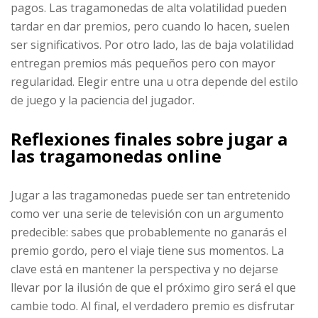
pagos. Las tragamonedas de alta volatilidad pueden
tardar en dar premios, pero cuando lo hacen, suelen
ser significativos. Por otro lado, las de baja volatilidad
entregan premios más pequeños pero con mayor
regularidad. Elegir entre una u otra depende del estilo
de juego y la paciencia del jugador.
Reflexiones finales sobre jugar a
las tragamonedas online
Jugar a las tragamonedas puede ser tan entretenido
como ver una serie de televisión con un argumento
predecible: sabes que probablemente no ganarás el
premio gordo, pero el viaje tiene sus momentos. La
clave está en mantener la perspectiva y no dejarse
llevar por la ilusión de que el próximo giro será el que
cambie todo. Al final, el verdadero premio es disfrutar