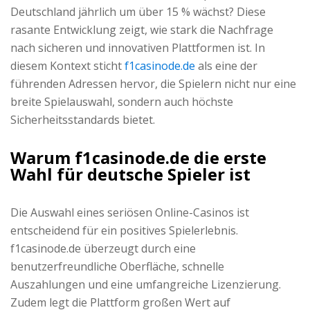
Deutschland jährlich um über 15 % wächst? Diese
rasante Entwicklung zeigt, wie stark die Nachfrage
nach sicheren und innovativen Plattformen ist. In
diesem Kontext sticht
f1casinode.de
als eine der
führenden Adressen hervor, die Spielern nicht nur eine
breite Spielauswahl, sondern auch höchste
Sicherheitsstandards bietet.
Warum f1casinode.de die erste
Wahl für deutsche Spieler ist
Die Auswahl eines seriösen Online-Casinos ist
entscheidend für ein positives Spielerlebnis.
f1casinode.de überzeugt durch eine
benutzerfreundliche Oberfläche, schnelle
Auszahlungen und eine umfangreiche Lizenzierung.
Zudem legt die Plattform großen Wert auf