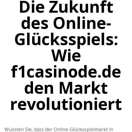
Die Zukunft
des Online-
Glücksspiels:
Wie
f1casinode.de
den Markt
revolutioniert
Wussten Sie, dass der Online-Glücksspielmarkt in