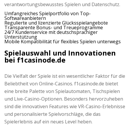
verantwortungsbewusstes Spielen und Datenschutz.
Umfangreiches Spielportfolio von Top-
Softwareanbietern
Regulierte und lizenzierte Glücksspielangebote
Transparente Bonus- und Treueprogramme
24/7 Kundenservice mit deutschsprachiger
Unterstützung
Mobile Kompatibilität für flexibles Spielen unterwegs
Spielauswahl und Innovationen
bei f1casinode.de
Die Vielfalt der Spiele ist ein wesentlicher Faktor für die
Beliebtheit von Online-Casinos. f1casinode.de bietet
eine breite Palette von Spielautomaten, Tischspielen
und Live-Casino-Optionen. Besonders hervorzuheben
sind die innovativen Features wie VR-Casino-Erlebnisse
und personalisierte Spielvorschläge, die das
Spielerlebnis auf ein neues Level heben.