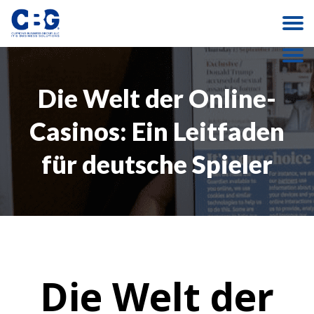
Die Welt der Online-
Casinos: Ein Leitfaden
für deutsche Spieler
Die Welt der