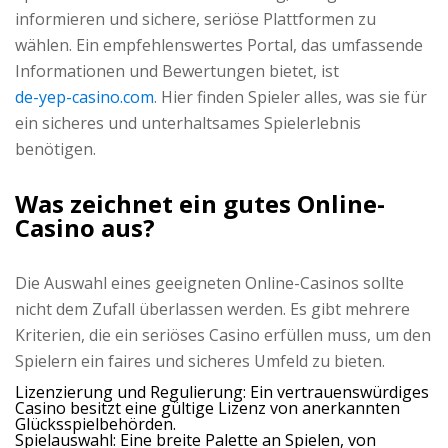
informieren und sichere, seriöse Plattformen zu
wählen. Ein empfehlenswertes Portal, das umfassende
Informationen und Bewertungen bietet, ist
de-yep-casino.com
. Hier finden Spieler alles, was sie für
ein sicheres und unterhaltsames Spielerlebnis
benötigen.
Was zeichnet ein gutes Online-
Casino aus?
Die Auswahl eines geeigneten Online-Casinos sollte
nicht dem Zufall überlassen werden. Es gibt mehrere
Kriterien, die ein seriöses Casino erfüllen muss, um den
Spielern ein faires und sicheres Umfeld zu bieten.
Lizenzierung und Regulierung:
Ein vertrauenswürdiges
Casino besitzt eine gültige Lizenz von anerkannten
Glücksspielbehörden.
Spielauswahl:
Eine breite Palette an Spielen, von