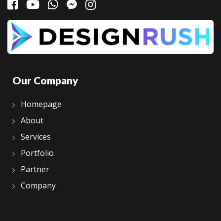
Our Company
Homepage
About
Services
Portfolio
Partner
Company