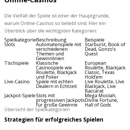
Die Vielfalt der Spiele ist einer der Hauptgründe,
warum Online-Casinos so beliebt sind. Hier ein
Überblick über die wichtigsten Kategorien:
Spielkategorie
Beschreibung
Beispiele
Slots
Automatenspiele mit
Starburst, Book of
verschiedenen
Dead, Gonzo’s
Themen und
Quest
Gewinnlinien
Tischspiele
Klassische
European
Casinospiele wie
Roulette, Blackjack
Roulette, Blackjack
Classic, Texas
und Poker
Hold’em
Live-Casino
Spiele mit echten
Live Roulette, Live
Dealern in Echtzeit
Blackjack, Live
Baccarat
Jackpot-Spiele
Slots mit
Mega Moolah,
progressiven Jackpots
Divine Fortune,
für große Gewinne
Hall of Gods
Übersicht der Spielkategorien
Strategien für erfolgreiches Spielen