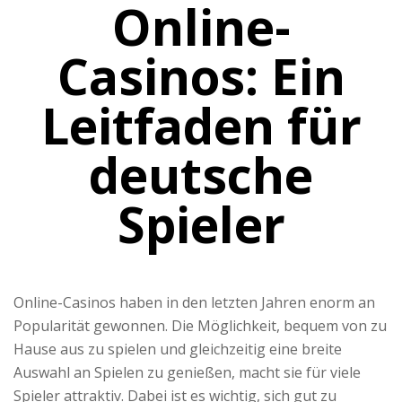
Online-
Casinos: Ein
Leitfaden für
deutsche
Spieler
Online-Casinos haben in den letzten Jahren enorm an
Popularität gewonnen. Die Möglichkeit, bequem von zu
Hause aus zu spielen und gleichzeitig eine breite
Auswahl an Spielen zu genießen, macht sie für viele
Spieler attraktiv. Dabei ist es wichtig, sich gut zu