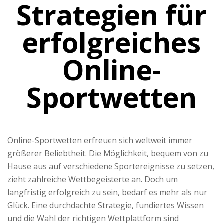
Strategien für
erfolgreiches
Online-
Sportwetten
Online-Sportwetten erfreuen sich weltweit immer
größerer Beliebtheit. Die Möglichkeit, bequem von zu
Hause aus auf verschiedene Sportereignisse zu setzen,
zieht zahlreiche Wettbegeisterte an. Doch um
langfristig erfolgreich zu sein, bedarf es mehr als nur
Glück. Eine durchdachte Strategie, fundiertes Wissen
und die Wahl der richtigen Wettplattform sind