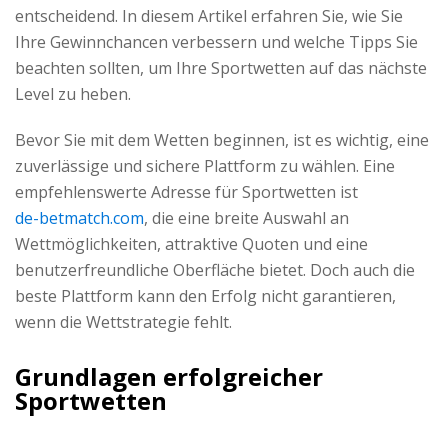
entscheidend. In diesem Artikel erfahren Sie, wie Sie
Ihre Gewinnchancen verbessern und welche Tipps Sie
beachten sollten, um Ihre Sportwetten auf das nächste
Level zu heben.
Bevor Sie mit dem Wetten beginnen, ist es wichtig, eine
zuverlässige und sichere Plattform zu wählen. Eine
empfehlenswerte Adresse für Sportwetten ist
de-betmatch.com
, die eine breite Auswahl an
Wettmöglichkeiten, attraktive Quoten und eine
benutzerfreundliche Oberfläche bietet. Doch auch die
beste Plattform kann den Erfolg nicht garantieren,
wenn die Wettstrategie fehlt.
Grundlagen erfolgreicher
Sportwetten