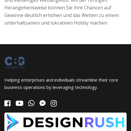
und vielseitiges Wettangebot. Mit der richtigen
Herangehensweise können Sie Ihre Chancen auf
Gewinne deutlich erhöhen und das Wetten zu einem
unterhaltsamen und lukrativen Hobby machen.
Helping enterprises and individuals streamline their core
business operations by leveraging technology.