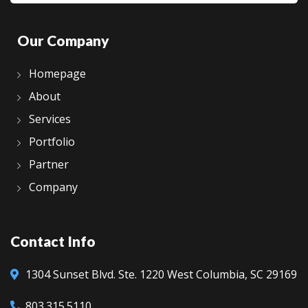
Our Company
Homepage
About
Services
Portfolio
Partner
Company
Contact Info
1304 Sunset Blvd.
Ste. 1220
West Columbia, SC 29169
803.315.5110