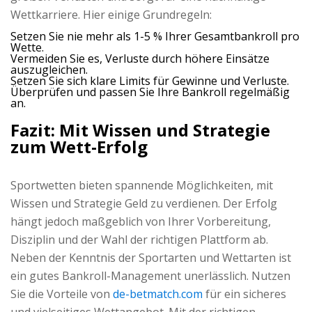
Wettkarriere. Hier einige Grundregeln:
Setzen Sie nie mehr als 1-5 % Ihrer Gesamtbankroll pro
Wette.
Vermeiden Sie es, Verluste durch höhere Einsätze
auszugleichen.
Setzen Sie sich klare Limits für Gewinne und Verluste.
Überprüfen und passen Sie Ihre Bankroll regelmäßig
an.
Fazit: Mit Wissen und Strategie
zum Wett-Erfolg
Sportwetten bieten spannende Möglichkeiten, mit
Wissen und Strategie Geld zu verdienen. Der Erfolg
hängt jedoch maßgeblich von Ihrer Vorbereitung,
Disziplin und der Wahl der richtigen Plattform ab.
Neben der Kenntnis der Sportarten und Wettarten ist
ein gutes Bankroll-Management unerlässlich. Nutzen
Sie die Vorteile von
de-betmatch.com
für ein sicheres