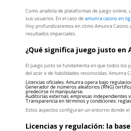
Como analista de plataformas de juego online, 
sus usuarios. En el caso de
amunra casino en li
Hoy profundizaremos en cómo Amunra Casino abor
resultados imparciales.
¿Qué significa juego justo en
El juego justo se fundamenta en que todos los 
del azar o de habilidades reconocidas. Amunra 
Licencias oficiales: Amunra opera bajo regulacio
Generador de números aleatorios (RNG) certific
predecirse ni manipularse.
Auditorías externas: empresas independientes ver
Transparencia en términos y condiciones: reglas
Estos aspectos configuran un entorno donde el j
Licencias y regulación: la bas