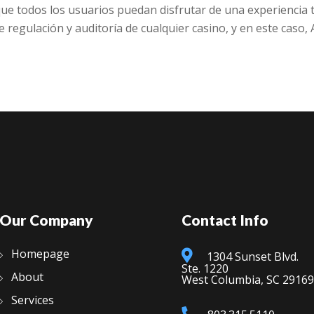
ue todos los usuarios puedan disfrutar de una experiencia 
e regulación y auditoría de cualquier casino, y en este cas
Our Company
Contact Info
Homepage
1304 Sunset Blvd.
Ste. 1220
About
West Columbia, SC 29169
Services