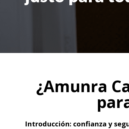
¿Amunra Cas
para
Introducción: confianza y segu