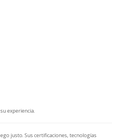
su experiencia.
o justo. Sus certificaciones, tecnologías