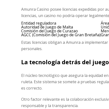
Amunra Casino posee licencias expedidas por aut
licencias, un casino no podría operar legalmente 
Entidad reguladora
Área
Autoridad de Juego de Malta
Uni
Comisión del Juego de Curazao
Merc
AGCC (Comisión del Juego de Gran Bretaña)
Gran
Estas licencias obligan a Amunra a implementar
personales.
La tecnología detrás del juego
El núcleo tecnológico que asegura la equidad e
ruleta. Este sistema se somete a pruebas regul
es correcto.
Otro factor relevante es la colaboración exclu
responsable y la transparencia.