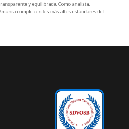
transparente y equilibrada. Como analista,
o, Amunra cumple con los más altos estándares del