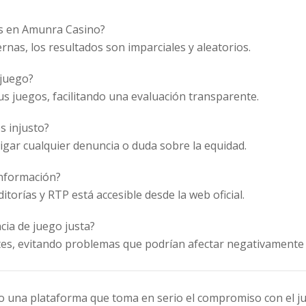
os en Amunra Casino?
ternas, los resultados son imparciales y aleatorios.
 juego?
us juegos, facilitando una evaluación transparente.
s injusto?
igar cualquier denuncia o duda sobre la equidad.
información?
itorías y RTP está accesible desde la web oficial.
cia de juego justa?
tes, evitando problemas que podrían afectar negativamente 
una plataforma que toma en serio el compromiso con el jueg