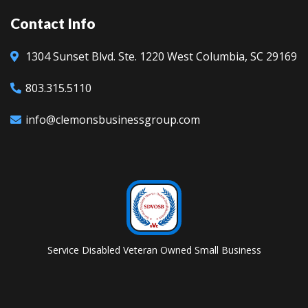
Contact Info
1304 Sunset Blvd.
Ste. 1220
West Columbia, SC 29169
803.315.5110
info@clemonsbusinessgroup.com
Service Disabled Veteran Owned Small Business