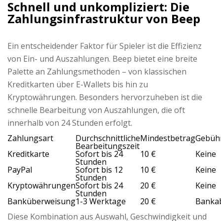
Schnell und unkompliziert: Die
Zahlungsinfrastruktur von Beep
Ein entscheidender Faktor für Spieler ist die Effizienz
von Ein- und Auszahlungen. Beep bietet eine breite
Palette an Zahlungsmethoden – von klassischen
Kreditkarten über E-Wallets bis hin zu
Kryptowährungen. Besonders hervorzuheben ist die
schnelle Bearbeitung von Auszahlungen, die oft
innerhalb von 24 Stunden erfolgt.
Zahlungsart
Durchschnittliche
Mindestbetrag
Gebüh
Bearbeitungszeit
Kreditkarte
Sofort bis 24
10 €
Keine
Stunden
PayPal
Sofort bis 12
10 €
Keine
Stunden
Kryptowährungen
Sofort bis 24
20 €
Keine
Stunden
Banküberweisung
1-3 Werktage
20 €
Banka
Diese Kombination aus Auswahl, Geschwindigkeit und