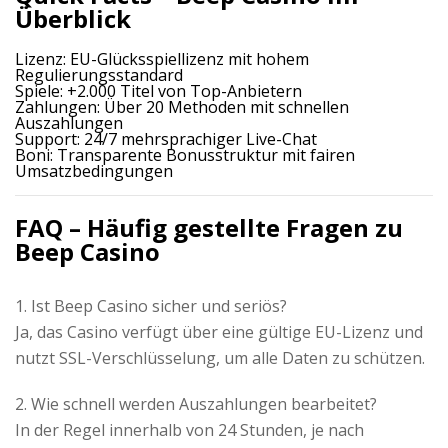
Überblick
Lizenz: EU-Glücksspiellizenz mit hohem
Regulierungsstandard
Spiele: +2.000 Titel von Top-Anbietern
Zahlungen: Über 20 Methoden mit schnellen
Auszahlungen
Support: 24/7 mehrsprachiger Live-Chat
Boni: Transparente Bonusstruktur mit fairen
Umsatzbedingungen
FAQ – Häufig gestellte Fragen zu
Beep Casino
1. Ist Beep Casino sicher und seriös?
Ja, das Casino verfügt über eine gültige EU-Lizenz und
nutzt SSL-Verschlüsselung, um alle Daten zu schützen.
2. Wie schnell werden Auszahlungen bearbeitet?
In der Regel innerhalb von 24 Stunden, je nach