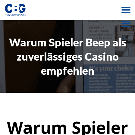
Warum Spieler Beep als
zuverlässiges Casino
empfehlen
Warum Spieler