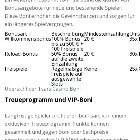
Bonusangebote für neue und bestehende Spieler.
Diese Boni erhöhen die Gewinnchancen und sorgen für
ein längeres Spielvergnügen.
Bonusart
Beschreibung
Mindesteinzahlung
Ums
Willkommensbonus
100% Bonus
20 €
35x
bis zu 500 € +
100 Freispiele
Reload-Bonus
50% Bonus
20 €
30x
auf die zweite
Einzahlung
Freispiele
Regelmäßige
Keine
25x
Freispiele auf
ausgewählte
Slots
Übersicht der Tsars Casino Boni
Treueprogramm und VIP-Boni
Langfristige Spieler profitieren bei Tsars von einem
exklusiven Treueprogramm. Punkte können
gesammelt und gegen Boni oder Sachpreise