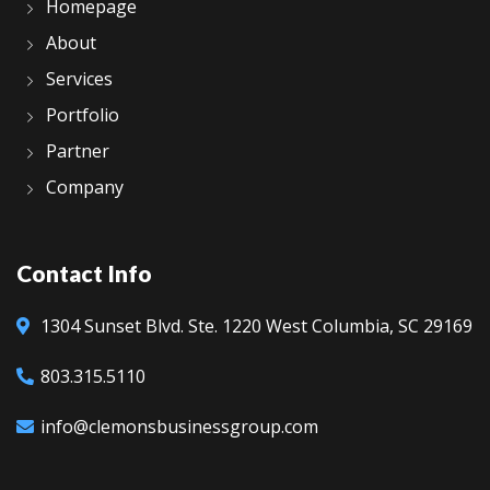
Homepage
About
Services
Portfolio
Partner
Company
Contact Info
1304 Sunset Blvd.
Ste. 1220
West Columbia, SC 29169
803.315.5110
info@clemonsbusinessgroup.com