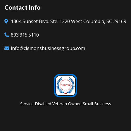
Contact Info
1304 Sunset Blvd.
Ste. 1220
West Columbia, SC 29169
803.315.5110
info@clemonsbusinessgroup.com
Service Disabled Veteran Owned Small Business