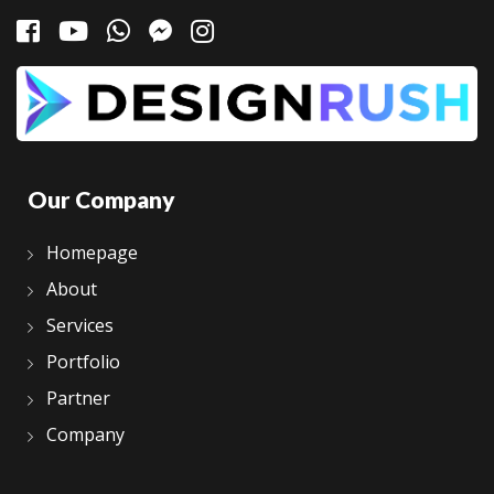
Our Company
Homepage
About
Services
Portfolio
Partner
Company