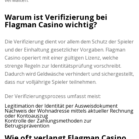
Warum ist Verifizierung bei
Flagman Casino wichtig?
Die Verifizierung dient vor allem dem Schutz der Spieler
und der Einhaltung gesetzlicher Vorgaben. Flagman
Casino operiert mit einer gültigen Lizenz, welche
strenge Regeln zur Identitätsprüfung vorschreibt.
Dadurch wird Geldwäsche verhindert und sichergestellt,
dass nur volljährige Spieler teilnehmen.
Der Verifizierungsprozess umfasst meist:
Legitimation der Identität per Ausweisdokument
Nachweis der Wohnadresse mittels aktueller Rechnung
oder Kontoauszug
Kontrolle der Zahlungsmethoden zur
Betrugsprävention
Wie oft verlangt Flagman Casino