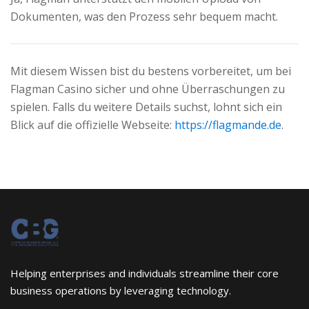
Dokumenten, was den Prozess sehr bequem macht.
Mit diesem Wissen bist du bestens vorbereitet, um bei
Flagman Casino sicher und ohne Überraschungen zu
spielen. Falls du weitere Details suchst, lohnt sich ein
Blick auf die offizielle Webseite:
https://flagmande.de
.
Helping enterprises and individuals streamline their core
business operations by leveraging technology.