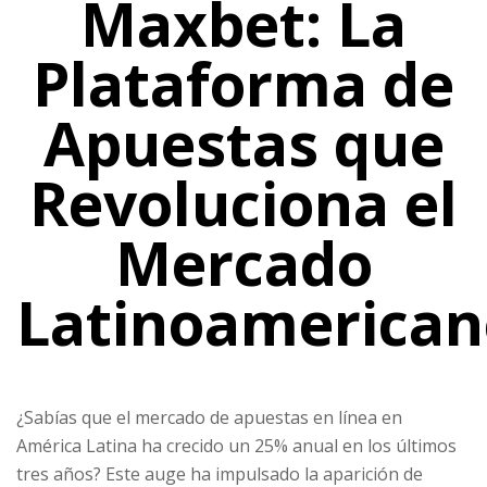
Maxbet: La
Plataforma de
Apuestas que
Revoluciona el
Mercado
Latinoamerican
¿Sabías que el mercado de apuestas en línea en
América Latina ha crecido un 25% anual en los últimos
tres años? Este auge ha impulsado la aparición de