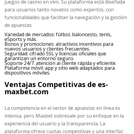
juegos de casino en vivo. Su plataforma está diseñada
para usuarios tanto novatos como expertos, con
funcionalidades que facilitan la navegación y la gestión
de apuestas.
Variedad de mercados:
fútbol, baloncesto, tenis,
eSports y más.
Bonos y promociones:
atractivos incentivos para
nuevos usuarios y clientes frecuentes.
Seguridad:
cifrado SSL y licencias oficiales que
garantizan un entorno seguro.
Soporte 24/7:
atención al cliente rápida y eficiente.
Plataforma móvil:
app y sitio web adaptados para
dispositivos móviles.
Ventajas Competitivas de es-
maxbet.com
La competencia en el sector de apuestas en línea es
intensa, pero Maxbet sobresale por su enfoque en la
experiencia del usuario y la transparencia. La
plataforma ofrece cuotas competitivas y una interfaz