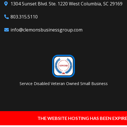
1304 Sunset Blvd.
Ste. 1220
West Columbia, SC 29169
803.315.5110
info@clemonsbusinessgroup.com
Service Disabled Veteran Owned Small Business
THE WEBSITE HOSTING HAS BEEN EXPIRED 