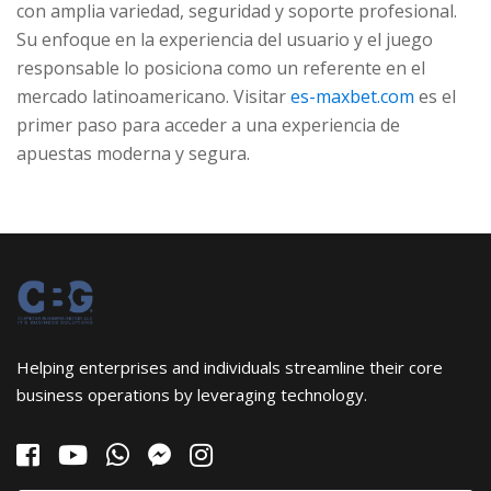
con amplia variedad, seguridad y soporte profesional.
Su enfoque en la experiencia del usuario y el juego
responsable lo posiciona como un referente en el
mercado latinoamericano. Visitar
es-maxbet.com
es el
primer paso para acceder a una experiencia de
apuestas moderna y segura.
Helping enterprises and individuals streamline their core
business operations by leveraging technology.