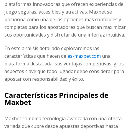
plataformas innovadoras que ofrecen experiencias de
juego seguras, accesibles y atractivas. Maxbet se
posiciona como una de las opciones más confiables y
completas para los apostadores que buscan maximizar
sus oportunidades y disfrutar de una interfaz intuitiva.
En este análisis detallado exploraremos las
características que hacen de
es-maxbet.com
una
plataforma destacada, sus ventajas competitivas, y los
aspectos clave que todo jugador debe considerar para
apostar con responsabilidad y éxito.
Características Principales de
Maxbet
Maxbet combina tecnología avanzada con una oferta
variada que cubre desde apuestas deportivas hasta