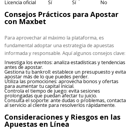
Licencia oficial
Sí
Sí
No
Consejos Prácticos para Apostar
con Maxbet
Para aprovechar al máximo la plataforma, es
fundamental adoptar una estrategia de apuestas
informada y responsable. Aquí algunos consejos clave:
Investiga los eventos:
analiza estadísticas y tendencias
antes de apostar.
Gestiona tu bankroll:
establece un presupuesto y evita
apostar más de lo que puedes perder.
Utiliza las promociones:
aprovecha bonos y ofertas
para aumentar tu capital inicial.
Controla el tiempo de juego:
evita sesiones
prolongadas que puedan afectar tu juicio.
Consulta el soporte:
ante dudas o problemas, contacta
al servicio al cliente para resolverlos rápidamente.
Consideraciones y Riesgos en las
Apuestas en Línea