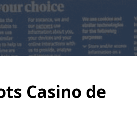
ots Casino de