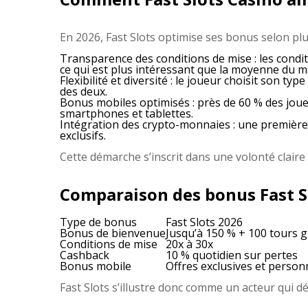
En 2026, Fast Slots optimise ses bonus selon plu
Transparence des conditions de mise : les condi
ce qui est plus intéressant que la moyenne du m
Flexibilité et diversité : le joueur choisit son
des deux.
Bonus mobiles optimisés : près de 60 % des joueu
smartphones et tablettes.
Intégration des crypto-monnaies : une première
exclusifs.
Cette démarche s’inscrit dans une volonté claire d
Comparaison des bonus Fast S
Type de bonus
Fast Slots 2026
Bonus de bienvenue
Jusqu’à 150 % + 100 tours g
Conditions de mise
20x à 30x
Cashback
10 % quotidien sur pertes
Bonus mobile
Offres exclusives et person
Fast Slots s’illustre donc comme un acteur qui d