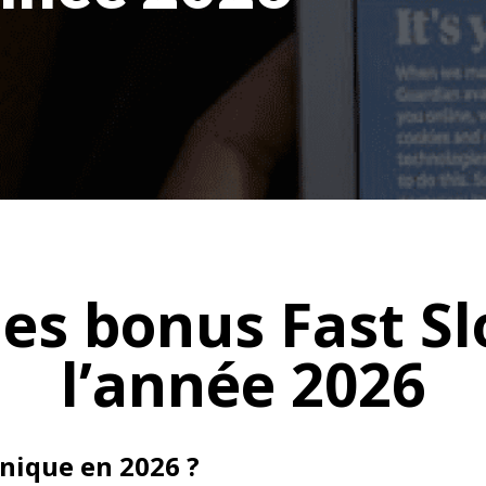
des bonus Fast Sl
l’année 2026
unique en 2026 ?