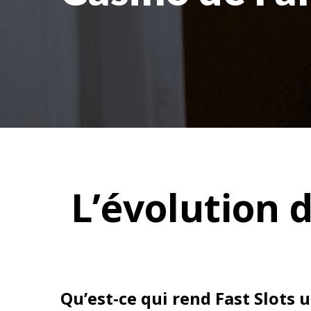
L’évolution 
Qu’est-ce qui rend Fast Slots 