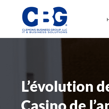
L’évolution d
Casino de l’