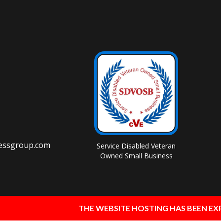
essgroup.com
Service Disabled Veteran
Owned Small Business
THE WEBSITE HOSTING HAS BEEN EXPIRED F