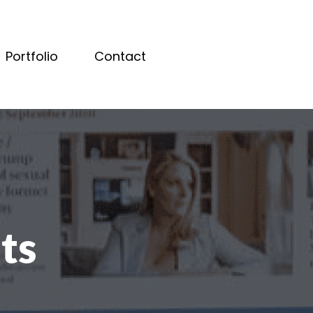
Portfolio
Contact
ts