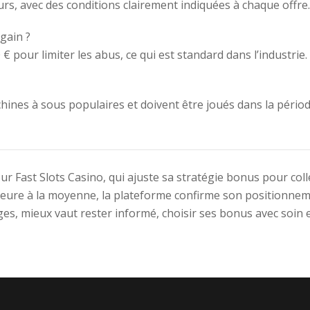
rs, avec des conditions clairement indiquées à chaque offre.
gain ?
€ pour limiter les abus, ce qui est standard dans l’industrie.
hines à sous populaires et doivent être joués dans la périod
ur Fast Slots Casino, qui ajuste sa stratégie bonus pour co
rieure à la moyenne, la plateforme confirme son positionne
es, mieux vaut rester informé, choisir ses bonus avec soin 