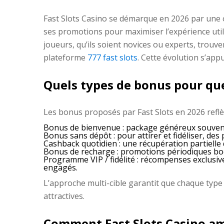
Fast Slots Casino se démarque en 2026 par une of
ses promotions pour maximiser l’expérience utilis
joueurs, qu’ils soient novices ou experts, trouv
plateforme
777 fast slots
. Cette évolution s’ap
Quels types de bonus pour quel
Les bonus proposés par Fast Slots en 2026 reflè
Bonus de bienvenue : package généreux souvent 
Bonus sans dépôt : pour attirer et fidéliser, des 
Cashback quotidien : une récupération partielle 
Bonus de recharge : promotions périodiques boos
Programme VIP / fidélité : récompenses exclusiv
engagés.
L’approche multi-cible garantit que chaque type de
attractives.
Comment Fast Slots Casino amé