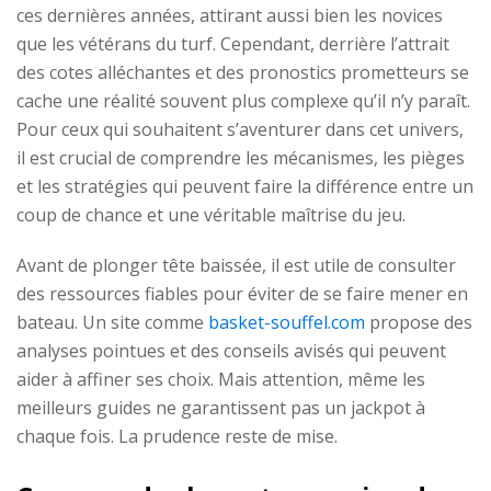
ces dernières années, attirant aussi bien les novices
que les vétérans du turf. Cependant, derrière l’attrait
des cotes alléchantes et des pronostics prometteurs se
cache une réalité souvent plus complexe qu’il n’y paraît.
Pour ceux qui souhaitent s’aventurer dans cet univers,
il est crucial de comprendre les mécanismes, les pièges
et les stratégies qui peuvent faire la différence entre un
coup de chance et une véritable maîtrise du jeu.
Avant de plonger tête baissée, il est utile de consulter
des ressources fiables pour éviter de se faire mener en
bateau. Un site comme
basket-souffel.com
propose des
analyses pointues et des conseils avisés qui peuvent
aider à affiner ses choix. Mais attention, même les
meilleurs guides ne garantissent pas un jackpot à
chaque fois. La prudence reste de mise.