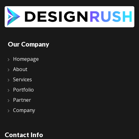
Our Company
Homepage
About
Services
Portfolio
Partner
Company
Contact Info