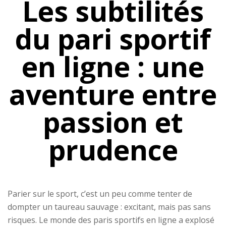
Les subtilités
du pari sportif
en ligne : une
aventure entre
passion et
prudence
Parier sur le sport, c’est un peu comme tenter de
dompter un taureau sauvage : excitant, mais pas sans
risques. Le monde des paris sportifs en ligne a explosé