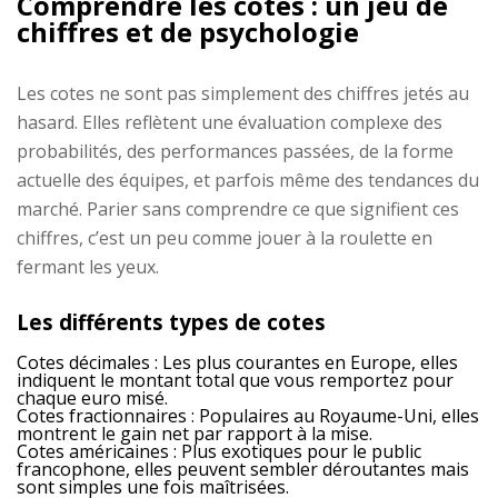
Comprendre les cotes : un jeu de
chiffres et de psychologie
Les cotes ne sont pas simplement des chiffres jetés au
hasard. Elles reflètent une évaluation complexe des
probabilités, des performances passées, de la forme
actuelle des équipes, et parfois même des tendances du
marché. Parier sans comprendre ce que signifient ces
chiffres, c’est un peu comme jouer à la roulette en
fermant les yeux.
Les différents types de cotes
Cotes décimales :
Les plus courantes en Europe, elles
indiquent le montant total que vous remportez pour
chaque euro misé.
Cotes fractionnaires :
Populaires au Royaume-Uni, elles
montrent le gain net par rapport à la mise.
Cotes américaines :
Plus exotiques pour le public
francophone, elles peuvent sembler déroutantes mais
sont simples une fois maîtrisées.