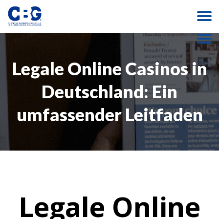
Legale Online Casinos in
Deutschland: Ein
umfassender Leitfaden
Legale Online