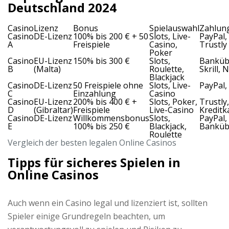
Deutschland 2024
Casino
Lizenz
Bonus
Spielauswahl
Zahlun
Casino
DE-Lizenz
100% bis 200 € + 50
Slots, Live-
PayPal,
A
Freispiele
Casino,
Trustly
Poker
Casino
EU-Lizenz
150% bis 300 €
Slots,
Banküb
B
(Malta)
Roulette,
Skrill, 
Blackjack
Casino
DE-Lizenz
50 Freispiele ohne
Slots, Live-
PayPal,
C
Einzahlung
Casino
Casino
EU-Lizenz
200% bis 400 € +
Slots, Poker,
Trustly, 
D
(Gibraltar)
Freispiele
Live-Casino
Kreditk
Casino
DE-Lizenz
Willkommensbonus
Slots,
PayPal,
E
100% bis 250 €
Blackjack,
Banküb
Roulette
Vergleich der besten legalen Online Casinos
Tipps für sicheres Spielen in
Online Casinos
Auch wenn ein Casino legal und lizenziert ist, sollten
Spieler einige Grundregeln beachten, um