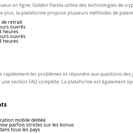
joueur en ligne. Golden Panda utilise des technologies de c
 De plus, la plateforme propose plusieurs méthodes de paieme
 de retrait
jours ouvrés
8 heures
jours ouvrés
8 heures
é
dre rapidement les problèmes et répondre aux questions de
 et une section FAQ complète. La plateforme est également o
nts
cation mobile dédiée
ise parfois strictes sur les bonus
dans tous les pays