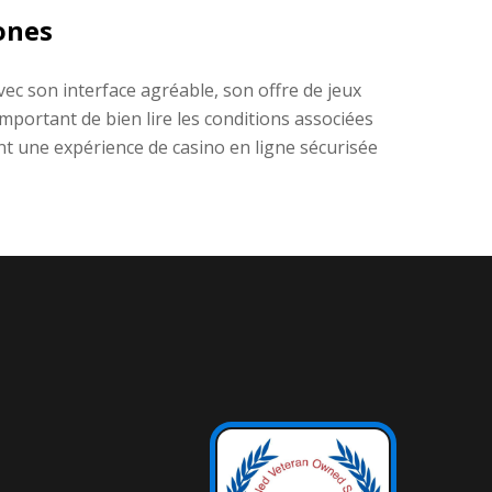
ones
ec son interface agréable, son offre de jeux
important de bien lire les conditions associées
nt une expérience de casino en ligne sécurisée