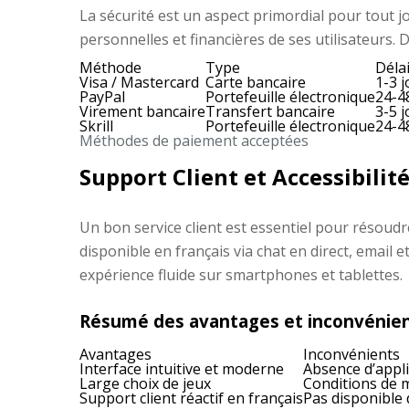
La sécurité est un aspect primordial pour tout 
personnelles et financières de ses utilisateurs.
Méthode
Type
Délai
Visa / Mastercard
Carte bancaire
1-3 
PayPal
Portefeuille électronique
24-4
Virement bancaire
Transfert bancaire
3-5 
Skrill
Portefeuille électronique
24-4
Méthodes de paiement acceptées
Support Client et Accessibilit
Un bon service client est essentiel pour résou
disponible en français via chat en direct, email
expérience fluide sur smartphones et tablettes.
Résumé des avantages et inconvénie
Avantages
Inconvénients
Interface intuitive et moderne
Absence d’appli
Large choix de jeux
Conditions de m
Support client réactif en français
Pas disponible 