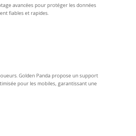
ryptage avancées pour protéger les données
nt fiables et rapides.
s joueurs. Golden Panda propose un support
ptimisée pour les mobiles, garantissant une