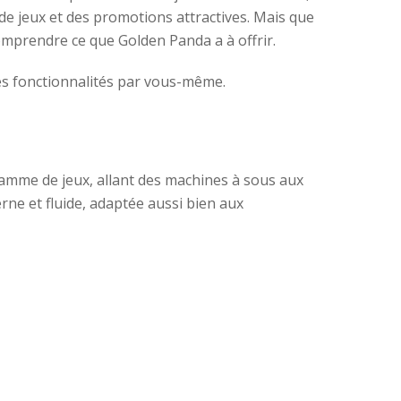
e jeux et des promotions attractives. Mais que
omprendre ce que Golden Panda a à offrir.
es fonctionnalités par vous-même.
gamme de jeux, allant des machines à sous aux
rne et fluide, adaptée aussi bien aux