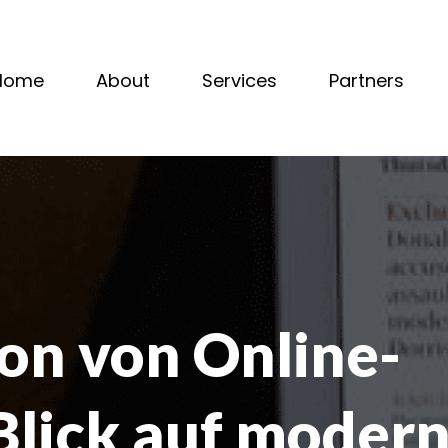
Home
About
Services
Partners
ion von Online-
 Blick auf moder