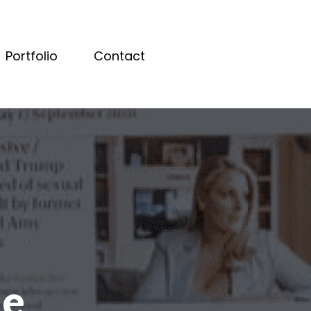
Portfolio
Contact
ne