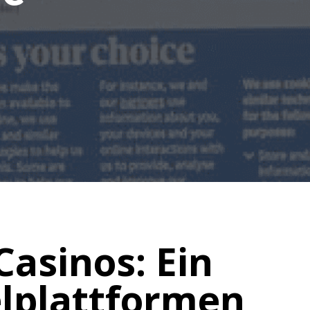
Casinos: Ein
elplattformen