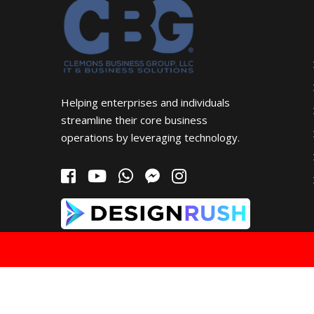
Helping enterprises and individuals
streamline their core business
operations by leveraging technology.