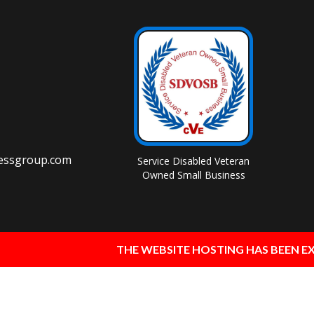
essgroup.com
Service Disabled Veteran
Owned Small Business
THE WEBSITE HOSTING HAS BEEN EXPIRED