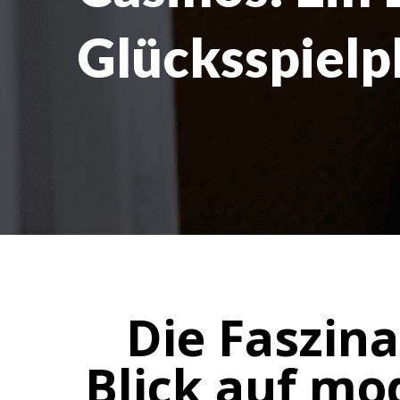
Glücksspielp
Die Faszina
Blick auf mo