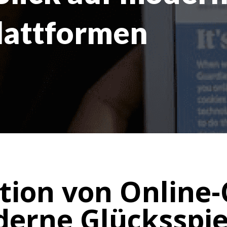
lattformen
tion von Online-
derne Glücksspi