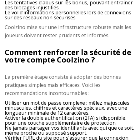
Les tentatives d’abus sur les bonus, pouvant entraîner
des blocages injustifiés.
Le vol d’informations personnelles lors de connexions
sur des réseaux non sécurisés.
Coolzino mise sur une infrastructure robuste mais les
joueurs doivent rester prudents et informés.
Comment renforcer la sécurité de
votre compte Coolzino ?
La première étape consiste à adopter des bonnes
pratiques simples mais efficaces. Voici les
recommandations incontournables :
Utiliser un mot de passe complexe : mêlez majuscules,
minuscules, chiffres et caractères spéciaux, avec une
longueur minimale de 12 caractères.
Activer la double authentification (2FA) si disponible,
pour une couche supplémentaire de protection.
Ne jamais partager vos identifiants avec qui que ce soit,
même proche ou supposé support.
Vérifier l’URL du site pour s’assurer que la connexion