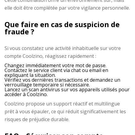
Cette combinaison offre un environnement sûr, mais
elle doit être complétée par votre vigilance personnelle.
Que faire en cas de suspicion de
fraude ?
Si vous constatez une activité inhabituelle sur votre
compte Coolzino, réagissez rapidement :
Changez immédiatement votre mot de passe.
Contactez le service client via chat ou email en
expliquant la situation.
Vérifiez vos dernières transactions et demandez un
verrouillage temporaire si nécessaire.
Lancez un scan antivirus sur vos appareils utilisés pour
accéder à Coolzino.
Coolzino propose un support réactif et multilingue
prêt à vous épauler, ce qui réduit significativement les
risques de préjudice durable.