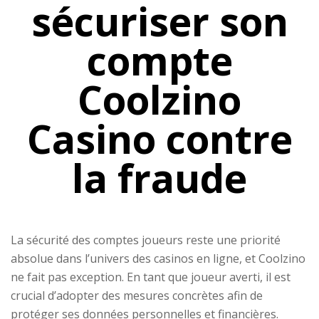
sécuriser son
compte
Coolzino
Casino contre
la fraude
La sécurité des comptes joueurs reste une priorité
absolue dans l’univers des casinos en ligne, et Coolzino
ne fait pas exception. En tant que joueur averti, il est
crucial d’adopter des mesures concrètes afin de
protéger ses données personnelles et financières.