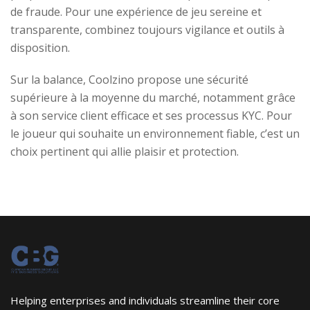
de fraude. Pour une expérience de jeu sereine et
transparente, combinez toujours vigilance et outils à
disposition.
Sur la balance, Coolzino propose une sécurité
supérieure à la moyenne du marché, notamment grâce
à son service client efficace et ses processus KYC. Pour
le joueur qui souhaite un environnement fiable, c’est un
choix pertinent qui allie plaisir et protection.
Helping enterprises and individuals streamline their core