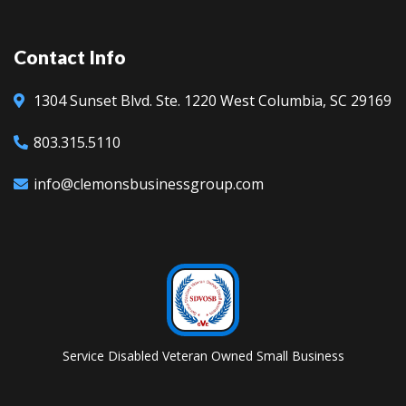
Contact Info
1304 Sunset Blvd.
Ste. 1220
West Columbia, SC 29169
803.315.5110
info@clemonsbusinessgroup.com
Service Disabled Veteran Owned Small Business