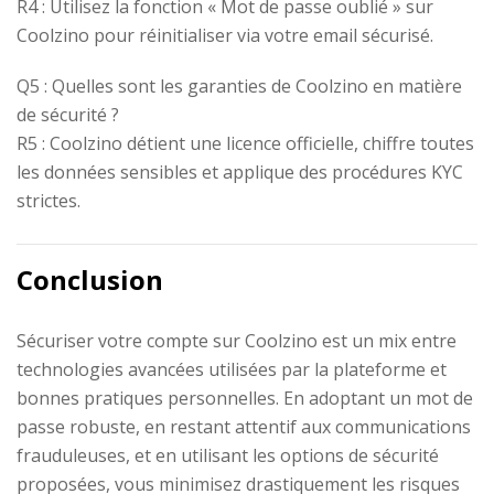
R4 : Utilisez la fonction « Mot de passe oublié » sur
Coolzino pour réinitialiser via votre email sécurisé.
Q5 : Quelles sont les garanties de Coolzino en matière
de sécurité ?
R5 : Coolzino détient une licence officielle, chiffre toutes
les données sensibles et applique des procédures KYC
strictes.
Conclusion
Sécuriser votre compte sur Coolzino est un mix entre
technologies avancées utilisées par la plateforme et
bonnes pratiques personnelles. En adoptant un mot de
passe robuste, en restant attentif aux communications
frauduleuses, et en utilisant les options de sécurité
proposées, vous minimisez drastiquement les risques