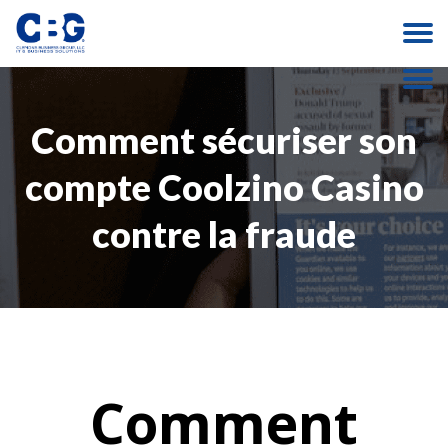
Comment sécuriser son
compte Coolzino Casino
contre la fraude
Comment