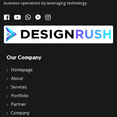
business operations by leveraging technology.
Our Company
Homepage
About
Services
Portfolio
Partner
Company